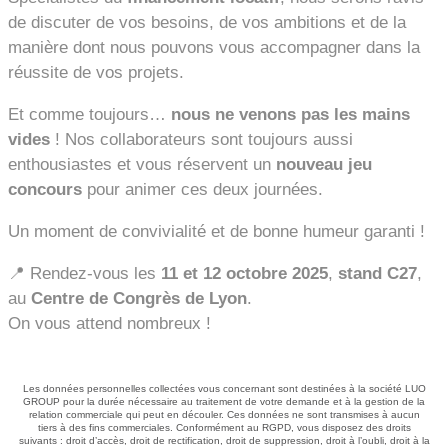
de discuter de vos besoins, de vos ambitions et de la
manière dont nous pouvons vous accompagner dans la
réussite de vos projets.
Et comme toujours…
nous ne venons pas les mains
vides
! Nos collaborateurs sont toujours aussi
enthousiastes et vous réservent un
nouveau jeu
concours
pour animer ces deux journées.
Un moment de convivialité et de bonne humeur garanti !
📍 Rendez-vous les
11 et 12 octobre 2025
,
stand C27
,
au
Centre de Congrès de Lyon
.
On vous attend nombreux !
LUO PRESENT AU CNP 2025 !
Les données personnelles collectées vous concernant sont destinées à la société LUO
GROUP pour la durée nécessaire au traitement de votre demande et à la gestion de la
relation commerciale qui peut en découler. Ces données ne sont transmises à aucun
DÉCOUVRIR LE CONGRÈS NATIONAL DES
tiers à des fins commerciales. Conformément au RGPD, vous disposez des droits
suivants : droit d’accès, droit de rectification, droit de suppression, droit à l’oubli, droit à la
PHARMACIENS